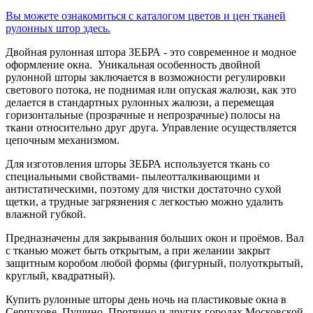
Вы можете ознакомиться с каталогом цветов и цен тканей
рулонных штор здесь.
Двойная рулонная штора ЗЕБРА - это современное и модное
оформление окна. Уникальная особенность двойной
рулонной шторы заключается в возможности регулировки
светового потока, не поднимая или опуская жалюзи, как это
делается в стандартных рулонных жалюзи, а перемещая
горизонтальные (прозрачные и непрозрачные) полосы на
ткани относительно друг друга. Управление осуществляется
цепочным механизмом.
Для изготовления шторы ЗЕБРА используется ткань со
специальными свойствами- пылеотталкивающими и
антистатическими, поэтому для чистки достаточно сухой
щетки, а трудные загрязнения с легкостью можно удалить
влажной губкой.
Предназначены для закрывания больших окон и проёмов. Вал
с тканью может быть открытым, а при желании закрыт
защитным коробом любой формы (фигурный, полуоткрытый,
круглый, квадратный).
Купить рулонные шторы день ночь на пластиковые окна в
Серпухове, Пущино, Протвино и других городах Московской